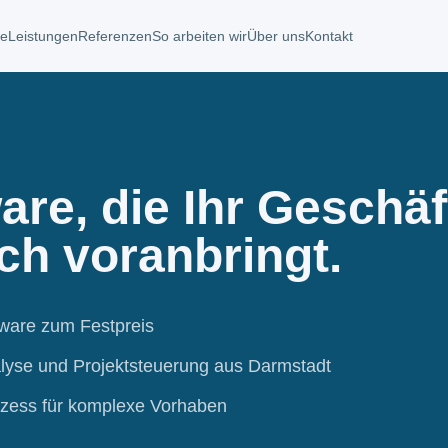
te
Leistungen
Referenzen
So arbeiten wir
Über uns
Kontakt
are, die Ihr Geschäf
ich voranbringt.
tware zum Festpreis
lyse und Projektsteuerung aus Darmstadt
ozess für komplexe Vorhaben