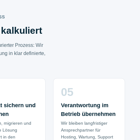
SS
kalkuliert
rierter Prozess: Wir
g in klar definierte,
05
ät sichern und
Verantwortung im
ehen
Betrieb übernehmen
n, migrieren und
Wir bleiben langfristiger
ie Lösung
Ansprechpartner für
rt in den
Hosting, Wartung, Support