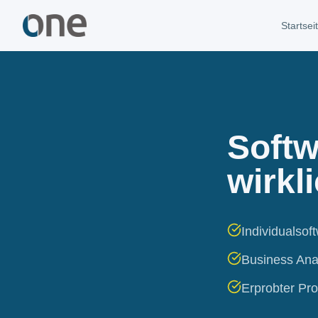
Startsei
Softw
wirkl
Individualsof
Business Ana
Erprobter Pr