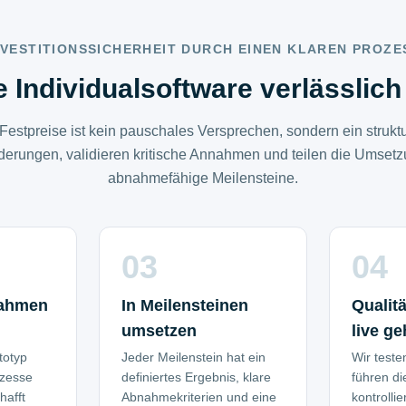
NVESTITIONSSICHERHEIT DURCH EINEN KLAREN PROZE
Individualsoftware verlässlich 
estpreise ist kein pauschales Versprechen, sondern ein struktu
derungen, validieren kritische Annahmen und teilen die Umsetzun
abnahmefähige Meilensteine.
03
04
nahmen
In Meilensteinen
Qualit
umsetzen
live g
ototyp
Jeder Meilenstein hat ein
Wir teste
ozesse
definiertes Ergebnis, klare
führen d
hafft
Abnahmekriterien und eine
kontrollie