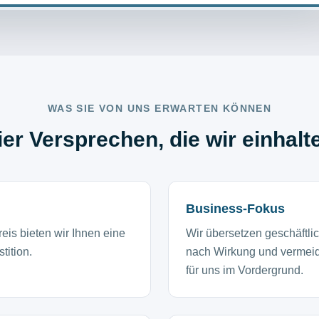
Mit dem Abspielen dieses Videos wird eine Verbindung zu
YouTube hergestellt. Dabei können Daten an Google übermittelt
werden. Mehr dazu in unserer
Datenschutzerklärung
.
WAS SIE VON UNS ERWARTEN KÖNNEN
ier Versprechen, die wir einhalt
Business-Fokus
eis bieten wir Ihnen eine
Wir übersetzen geschäftlic
tition.
nach Wirkung und vermeide
für uns im Vordergrund.