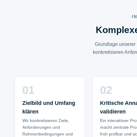
I
Komplexe 
Grundlage unserer F
konkretisieren Anfor
01
02
Zielbild und Umfang
Kritische An
klären
validieren
Wir konkretisieren Ziele,
Ein interaktiver Pr
Anforderungen und
macht zentrale Pr
Rahmenbedingungen und
früh prüfbar und sc